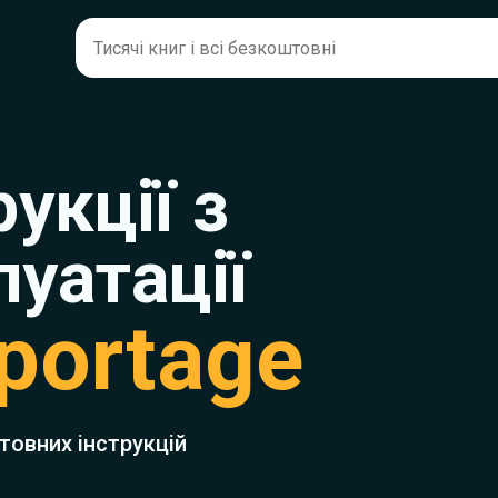
рукції з
луатації
portage
товних інструкцій