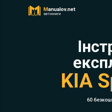
M
anualov.net
ук
автокниги
Інст
експ
KIA S
60 безкош