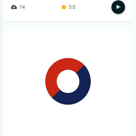
14
5.0
детальніше