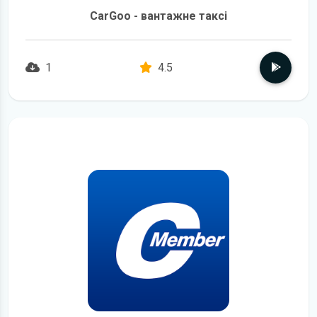
CarGoo - вантажне таксі
1
4.5
детальніше