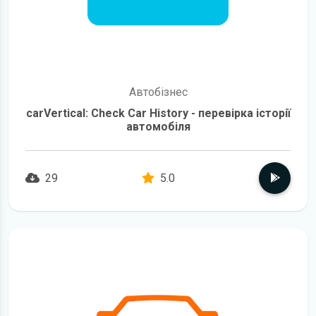
Автобізнес
carVertical: Check Car History - перевірка історії
автомобіля
29
5.0
детальніше