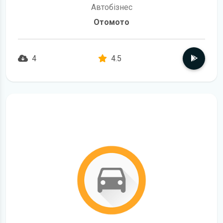
Автобізнес
Отомото
4
4.5
детальніше