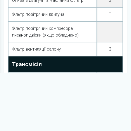
Олива в двигуні та масляний фільтр
З
Фільтр повітряний двигуна
П
Фільтр повітряний компресора
пневнопідвіски (якщо обладнано)
Фільтр вентиляції салону
З
Трансмісія
Рідина в АКПП
Кардан(и) - шприцювання хрестовин та
П
шліцевих сполук (якщо передбачено)
Рідина у задньому диференціалі
П
Рідина у передньому диференціалі
П