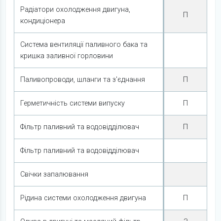
Радіатори охолодження двигуна,
П
кондиціонера
Система вентиляції паливного бака та
кришка заливної горловини
Паливопроводи, шланги та з'єднання
П
Герметичність системи випуску
П
Фільтр паливний та водовідділювач
П
Фільтр паливний та водовідділювач
Свічки запалювання
Рідина системи охолодження двигуна
П