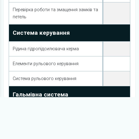
Перевірка роботи та змащення замків та
петель
Система керування
Рідина гідропідсилювача керма
Елементи рульового керування
Система рульового керування
Гальмівна система
Рівень робочих рідин гальмівної системи
Гальмівні диски та колодки