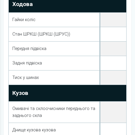
Ходова
Гайки коліс
Стан ШРКШ (ШРКШ (ШРУС))
Передня підвіска
Задня підвіска
Тиск у шинах
Кузов
Омивачі та склоочисники переднього та
заднього скла
Днище кузова кузова