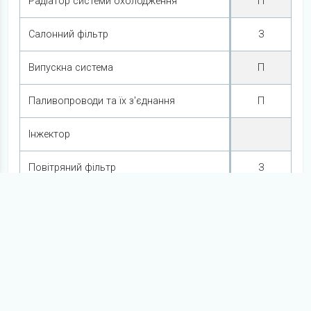
Радіатор системи охолодження
П
Салонний фільтр
З
Випускна система
П
Паливопроводи та їх з'єднання
П
Інжектор
Повітряний фільтр
З
Ремінь ГРМ
Трансмісія
Робоча рідина трансмісії (ATF-Z1)
Робоча рідина переднього диференціалу