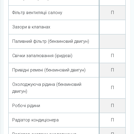
Фільтр вентиляції салону
П
Зазори в клапанах
Паливний фільтр (бензиновий двигун)
Свічки запалювання (іридієві)
П
Привідні ремені (бензиновий двигун)
П
Охолоджуюча рідина (бензиновий
П
двигун)
Робочі рідини
П
Радіатор кондиціонера
П