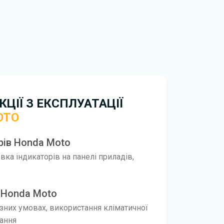
ти ознайомлення з умовами використання та
истрій. Ми не обмежуємо швидкість
иникнуть труднощі, скористайтеся формою
вирішити проблему і відповісти вам
нтажити
інструкцію з експлуатації Honda Moto
ЦІЇ З ЕКСПЛУАТАЦІЇ
OTO
рів Honda Moto
ка індикаторів на панелі приладів,
 Honda Moto
ізних умовах, використання кліматичної
нання