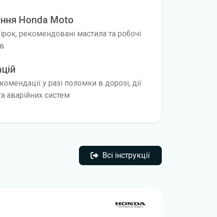
ання Honda Moto
вірок, рекомендовані мастила та робочі
ів
ацій
омендації у разі поломки в дорозі, дії
а аварійних систем
Всі інструкції
Всі інструкції