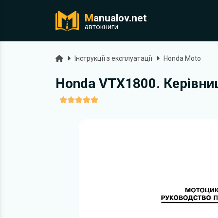
M
anualov.net
ук
автокниги
Головна
Інструкції з експлуатації
Honda Moto
Honda VTX1800. Керівниц