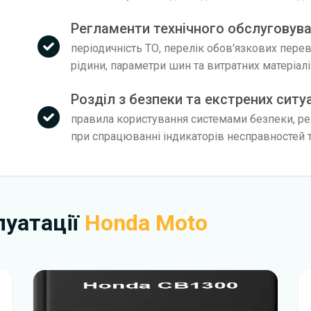
Регламенти технічного обслуговув
періодичність ТО, перелік обов'язкових пере
рідини, параметри шин та витратних матеріал
Розділ з безпеки та екстрених ситу
правила користування системами безпеки, рек
при спрацюванні індикаторів несправностей т
плуатації
Honda Moto