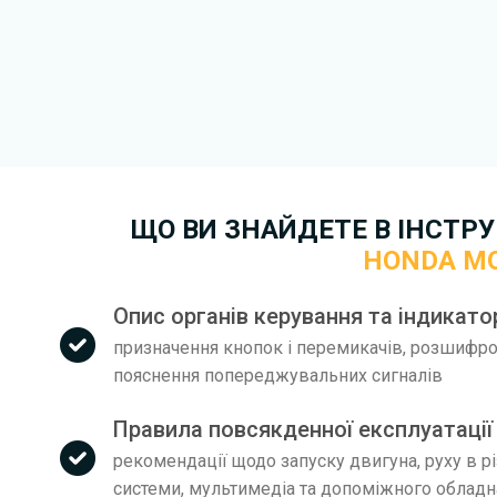
Завантажити
, підтверди
завантажити файл на ваш пр
завантаження. Якщо у вас в
зв'язку
. Ми намагатимемося 
якнайшвидше.
Докладніше про те,
як зава
безкоштовно.
ЩО ВИ ЗНАЙДЕТЕ В ІНСТРУК
HONDA M
Опис органів керування та індикато
призначення кнопок і перемикачів, розшифров
пояснення попереджувальних сигналів
Правила повсякденної експлуатації
рекомендації щодо запуску двигуна, руху в р
системи, мультимедіа та допоміжного облад