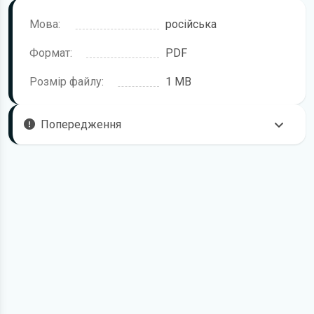
Мова:
російська
Формат:
PDF
Розмір файлу:
1 MB
Попередження
Пам'ятайте, що в комплектацію автомобіля можуть
входити не всі описані в інструкції функції. У посібнику
користувача можливі розбіжності з описом Вашого
конкретного автомобіля, а також ви можете зустріти опис
таких варіантів виконання та такого обладнання, які
відсутні на вашому автомобілі.
У зв'язку з цим просимо брати до уваги, що цей
електронний посібник з експлуатації Honda Moto жодною
мірою не може замінити його друкований варіант.
Для завантаження файлу необхідно перейти за