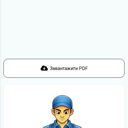
посиланням
Завантажити
, підтвердити ознайомлення
з умовами використання та завантажити файл на ваш
пристрій. Ми не обмежуємо швидкість завантаження.
Якщо у вас виникнуть труднощі, скористайтеся формою
зв'язку
. Ми намагатимемося вирішити проблему і
відповісти вам якнайшвидше.
Докладніше про те,
як завантажити
інструкцію з
експлуатації Honda Moto безкоштовно.
Завантажити PDF