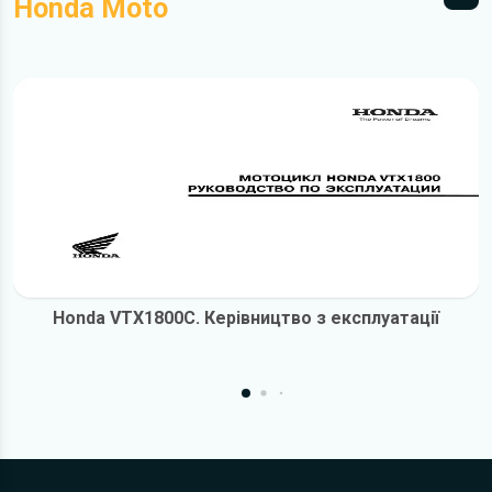
Honda Moto
Всі 
Honda VTX1800C. Керівництво з експлуатації