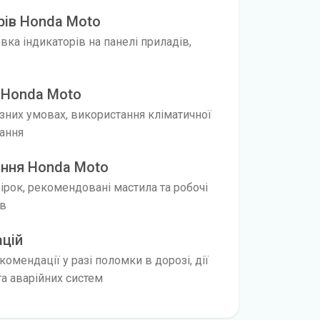
рів Honda Moto
ка індикаторів на панелі приладів,
 Honda Moto
ізних умовах, використання кліматичної
нання
ання Honda Moto
вірок, рекомендовані мастила та робочі
ів
ацій
омендації у разі поломки в дорозі, дії
а аварійних систем