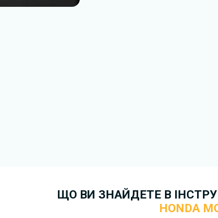
Завантажити
, підтверди
завантажити файл на ваш пр
завантаження. Якщо у вас в
зв'язку
. Ми намагатимемося 
якнайшвидше.
Докладніше про те,
як зава
безкоштовно.
ЩО ВИ ЗНАЙДЕТЕ В ІНСТРУК
HONDA M