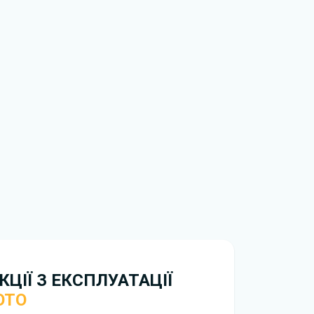
ти ознайомлення з умовами використання та
истрій. Ми не обмежуємо швидкість
иникнуть труднощі, скористайтеся формою
вирішити проблему і відповісти вам
нтажити
інструкцію з експлуатації Honda Moto
ЦІЇ З ЕКСПЛУАТАЦІЇ
OTO