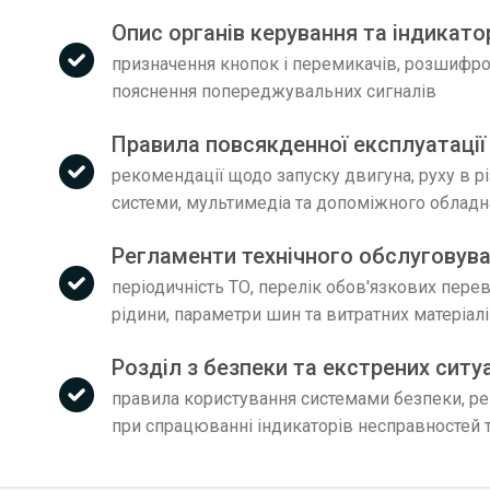
Опис органів керування та індикато
призначення кнопок і перемикачів, розшифров
пояснення попереджувальних сигналів
Правила повсякденної експлуатації
рекомендації щодо запуску двигуна, руху в р
системи, мультимедіа та допоміжного облад
Регламенти технічного обслуговув
періодичність ТО, перелік обов'язкових пере
рідини, параметри шин та витратних матеріал
Розділ з безпеки та екстрених ситу
правила користування системами безпеки, рек
при спрацюванні індикаторів несправностей т