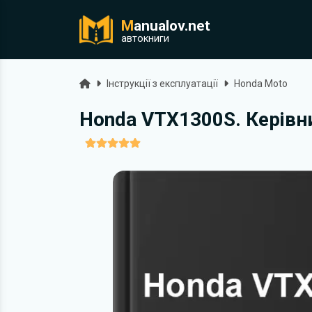
M
anualov.net
ук
автокниги
Головна
Інструкції з експлуатації
Honda Moto
Honda VTX1300S. Керівни