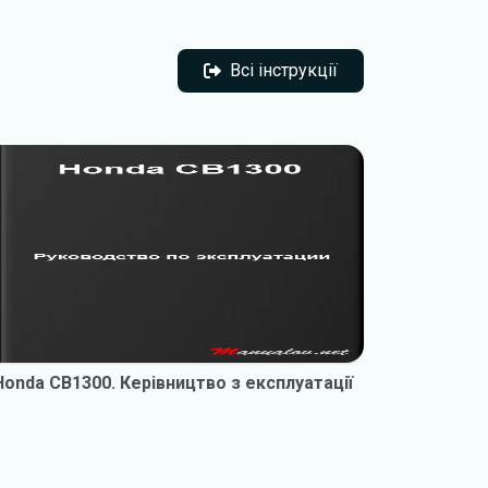
Всі інструкції
Всі інструкції
Honda CB1300. Керівництво з експлуатації
Honda XL