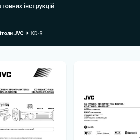
товних інструкцій
ітоли JVC
KD-R