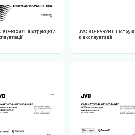
 KD-RC501. Інструкція з
JVC KD-R992BT. Інструк
плуатації
з експлуатації
детальніше
детальніш