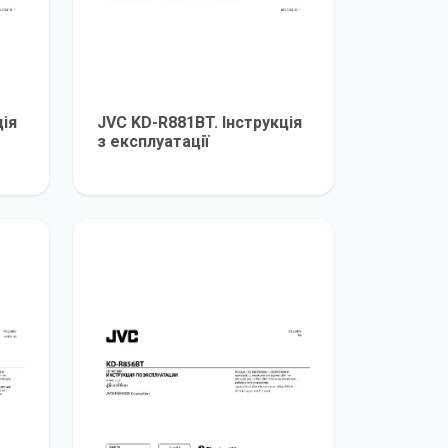
ція
JVC KD-R881BT. Інструкція
з експлуатації
е
детальніше