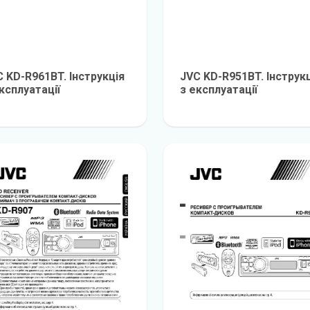
 KD-R961BT. Інструкція
JVC KD-R951BT. Інструк
ксплуатації
з експлуатації
детальніше
детальніш