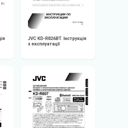
ція
JVC KD-R826BT. Інструкція
з експлуатації
е
детальніше