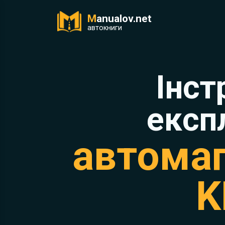
M
anualov.net
ук
автокниги
Інст
експ
автомаг
K