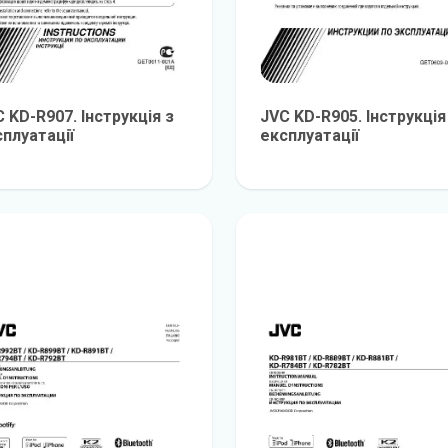
 KD-R907. Інструкція з
JVC KD-R905. Інструкція
плуатації
експлуатації
детальніше
детальніш