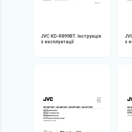
JVC KD-R899BT. Інструкція
JVC
з експлуатації
з е
детальніше