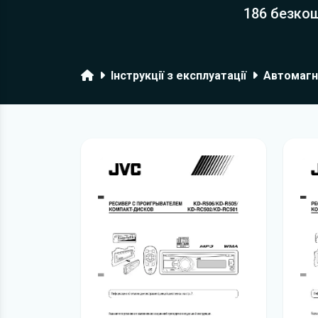
186 безкош
Головна
Інструкції з експлуатації
Автомагн