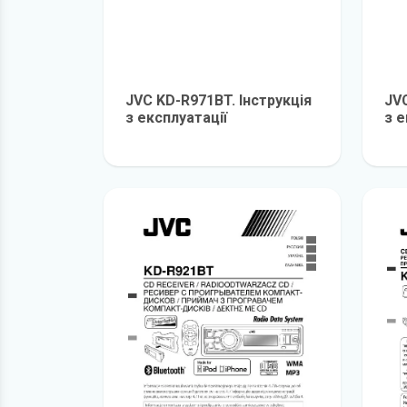
JVC KD-R971BT. Інструкція
JVC
з експлуатації
з е
детальніше