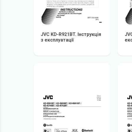
JVC KD-R921BT. Інструкція
JVC
з експлуатації
екс
детальніше