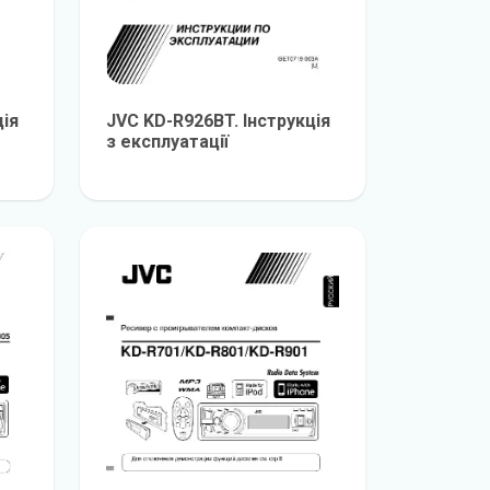
ція
JVC KD-R926BT. Інструкція
з експлуатації
е
детальніше