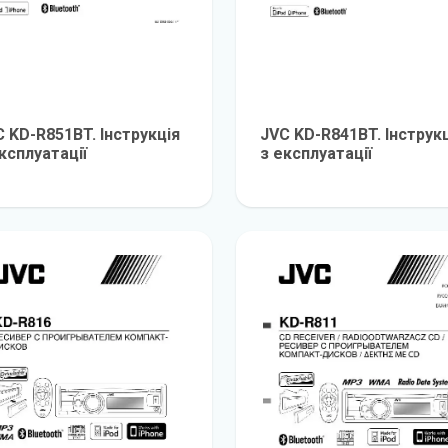
 KD-R851BT. Інструкція
JVC KD-R841BT. Інструк
ксплуатації
з експлуатації
детальніше
детальніш