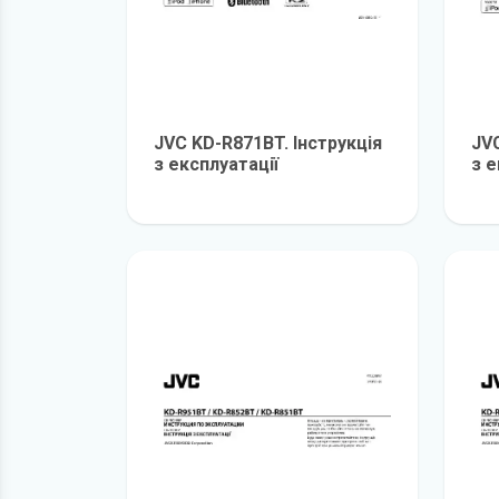
JVC KD-R871BT. Інструкція
JVC
з експлуатації
з е
детальніше