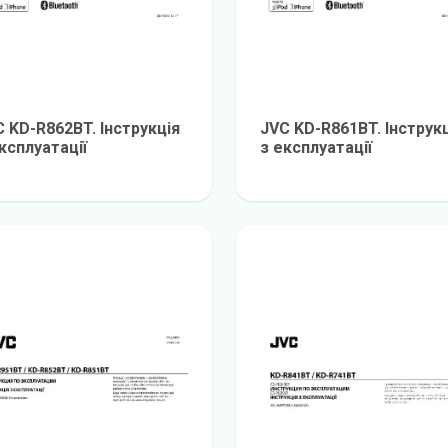
 KD-R862BT. Інструкція
JVC KD-R861BT. Інструк
ксплуатації
з експлуатації
детальніше
детальніш