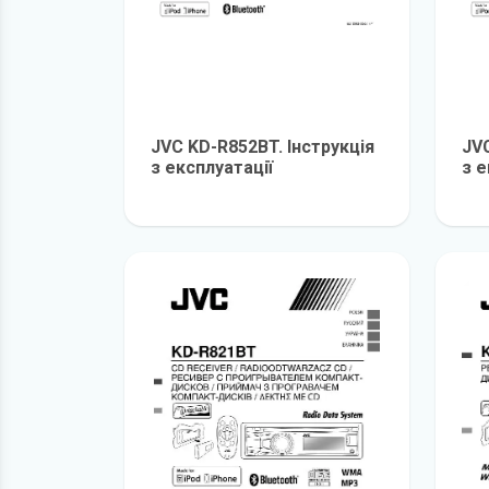
JVC KD-R852BT. Інструкція
JVC
з експлуатації
з е
детальніше