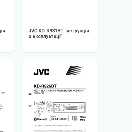
ція
JVC KD-R981BT. Інструкція
з експлуатації
е
детальніше