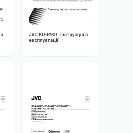
 з
JVC KD-R901. Інструкція з
експлуатації
е
детальніше