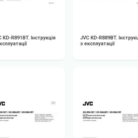
 KD-R891BT. Інструкція
JVC KD-R889BT. Інструк
ксплуатації
з експлуатації
детальніше
детальніш