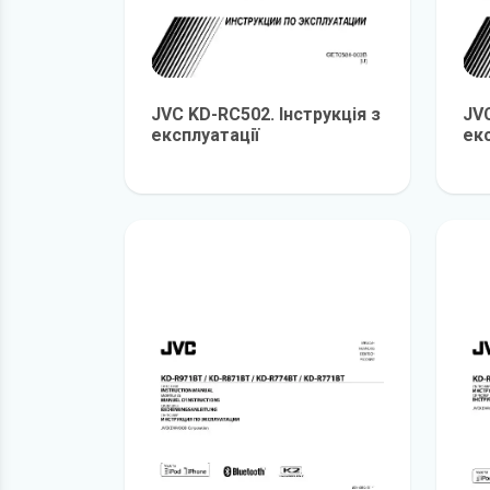
JVC KD-RC502. Інструкція з
JVC
експлуатації
екс
детальніше