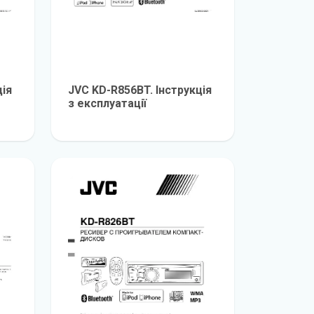
ція
JVC KD-R856BT. Інструкція
з експлуатації
е
детальніше