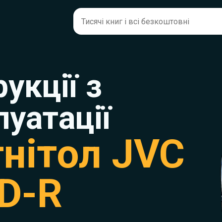
рукції з
луатації
нітол JVC
D-R