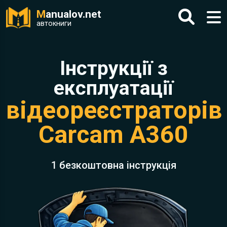
M
anualov.net
автокниги
Інструкції з
експлуатації
відеореєстраторів
Carcam A360
1 безкоштовна інструкція