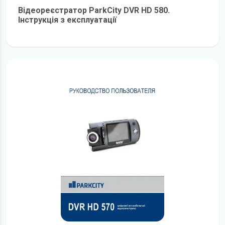
Відеореєстратор ParkCity DVR HD 580.
Інструкція з експлуатації
детальніше