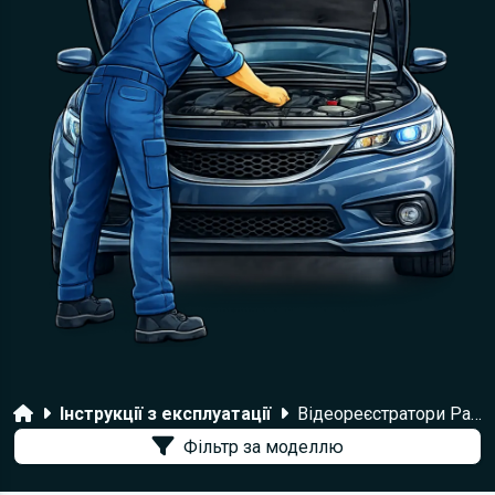
Головна
Інструкції з експлуатації
Відеореєстратори ParkCity
Фільтр за моделлю