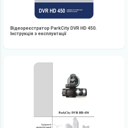
Відеореєстратор ParkCity DVR HD 450.
Інструкція з експлуатації
детальніше