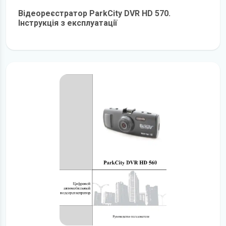
Відеореєстратор ParkCity DVR HD 570.
Інструкція з експлуатації
детальніше