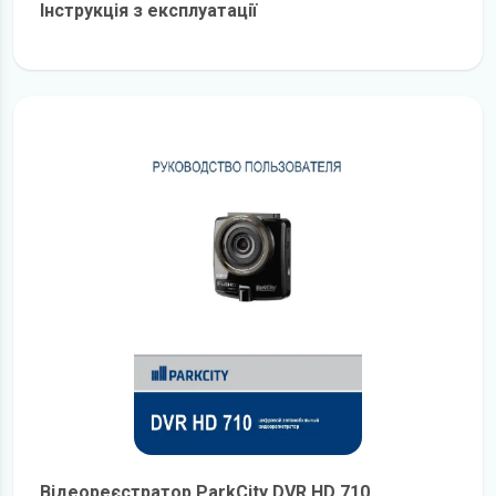
Інструкція з експлуатації
детальніше
Відеореєстратор ParkCity DVR HD 710.