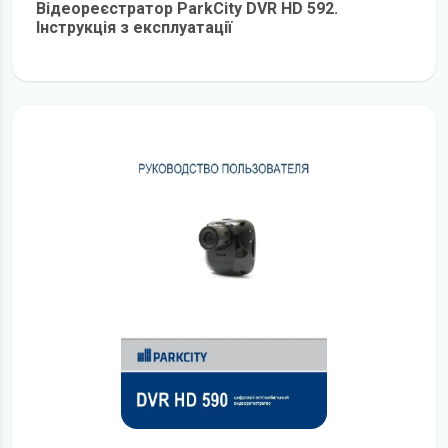
Відеореєстратор ParkCity DVR HD 592.
Інструкція з експлуатації
детальніше