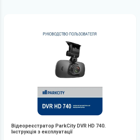
Відеореєстратор ParkCity DVR HD 740.
Інструкція з експлуатації