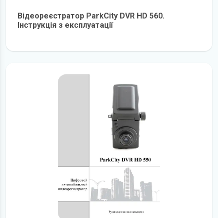
Відеореєстратор ParkCity DVR HD 560.
Інструкція з експлуатації
детальніше