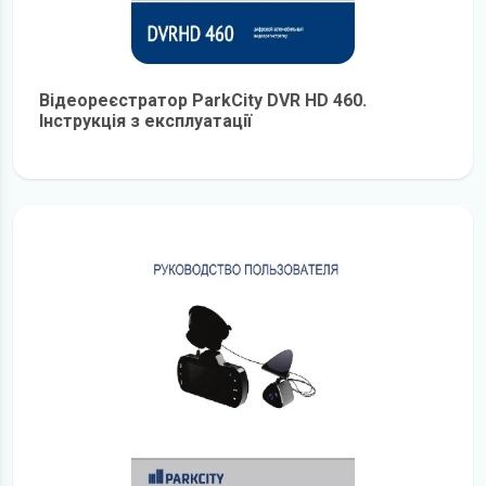
Відеореєстратор ParkCity DVR HD 460.
Інструкція з експлуатації
детальніше