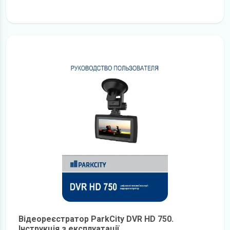
детальніше
Відеореєстратор ParkCity DVR HD 750.
Інструкція з експлуатації