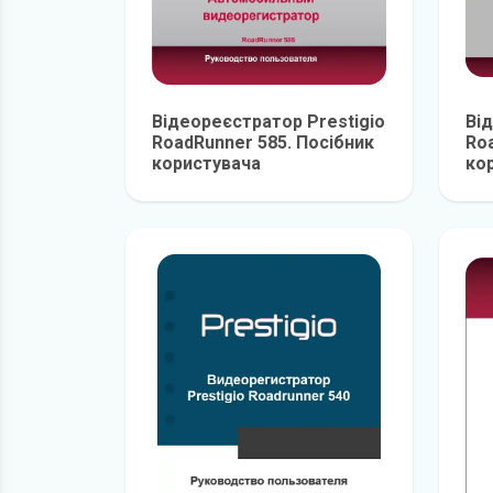
Відеореєстратор Prestigio
Ві
RoadRunner 585. Посібник
Roa
користувача
ко
детальніше