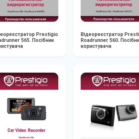
деореєстратор Prestigio
Відеореєстратор Presti
drunner 565. Посібник
Roadrunner 560. Посібн
ристувача
користувача
детальніше
детальніш