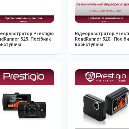
деореєстратор Prestigio
Відеореєстратор Presti
adRunner 525. Посібник
RoadRunner 520i. Посіб
ристувача
користувача
детальніше
детальніш