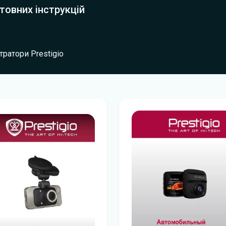
товних інструкцій
тратори Prestigio