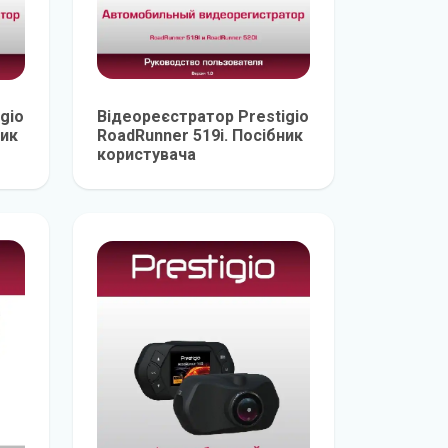
gio
Відеореєстратор Prestigio
ник
RoadRunner 519i. Посібник
користувача
е
детальніше