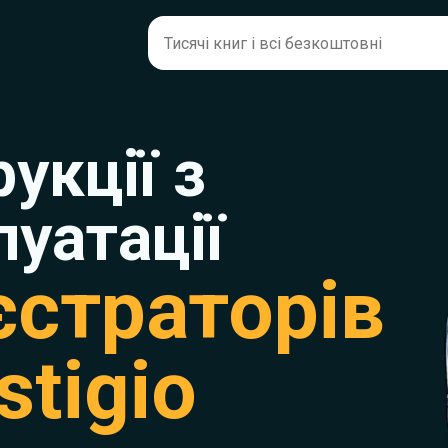
рукції з
луатації
єстраторів
stigio