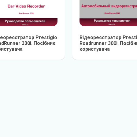
деореєстратор Prestigio
Відеореєстратор Presti
dRunner 330i. Посібник
Roadrunner 300i. Посібн
ристувача
користувача
детальніше
детальніш