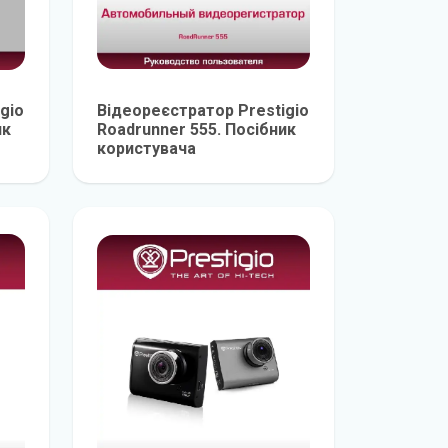
gio
Відеореєстратор Prestigio
ик
Roadrunner 555. Посібник
користувача
е
детальніше