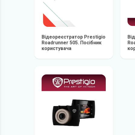
Відеореєстратор Prestigio
Ві
Roadrunner 505. Посібник
Roa
користувача
ко
детальніше