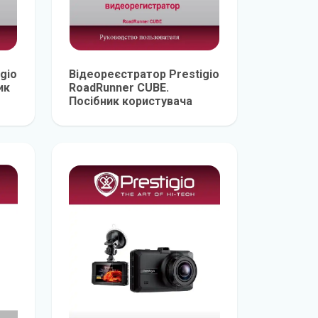
gio
Відеореєстратор Prestigio
ик
RoadRunner CUBE.
Посібник користувача
е
детальніше