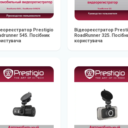
деореєстратор Prestigio
Відеореєстратор Presti
drunner 545. Посібник
RoadRunner 325. Посібн
ристувача
користувача
детальніше
детальніш