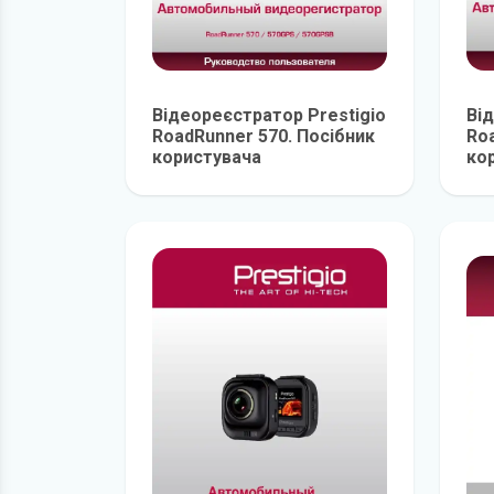
Відеореєстратор Prestigio
Ві
RoadRunner 570. Посібник
Roa
користувача
ко
детальніше