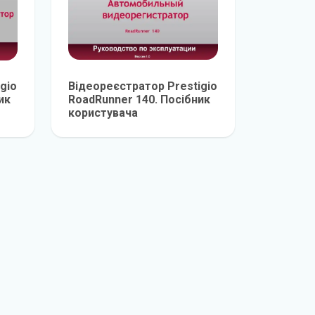
gio
Відеореєстратор Prestigio
ик
RoadRunner 140. Посібник
користувача
е
детальніше