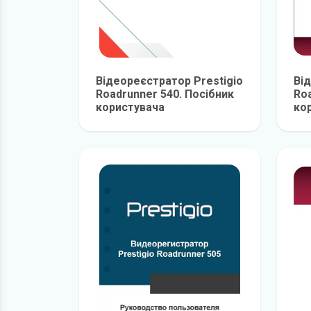
Відеореєстратор Prestigio
Ві
Roadrunner 540. Посібник
Ro
користувача
ко
детальніше