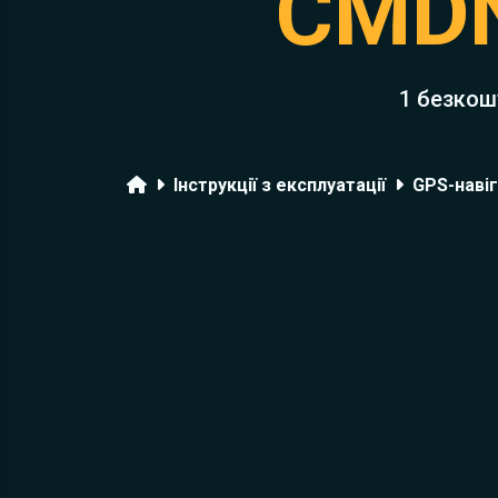
CMD
1 безкош
Головна
Інструкції з експлуатації
GPS-навіг