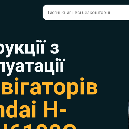
рукції з
луатації
вігаторів
dai H-