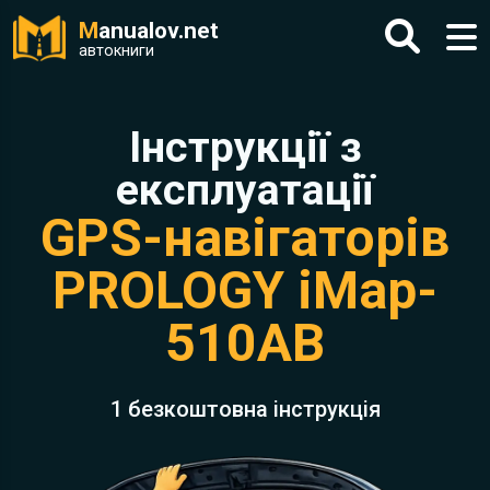
M
anualov.net
автокниги
Інструкції з
експлуатації
GPS-навігаторів
PROLOGY iMap-
510AB
1 безкоштовна інструкція