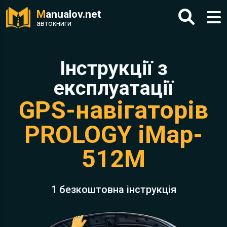
M
anualov.net
автокниги
Інструкції з
експлуатації
GPS-навігаторів
PROLOGY iMap-
512M
1 безкоштовна інструкція