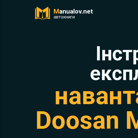
M
anualov.net
ук
автокниги
Інст
експ
навант
Doosan 