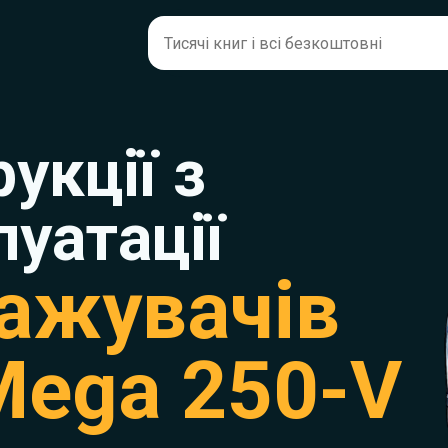
рукції з
луатації
ажувачів
Mega 250-V