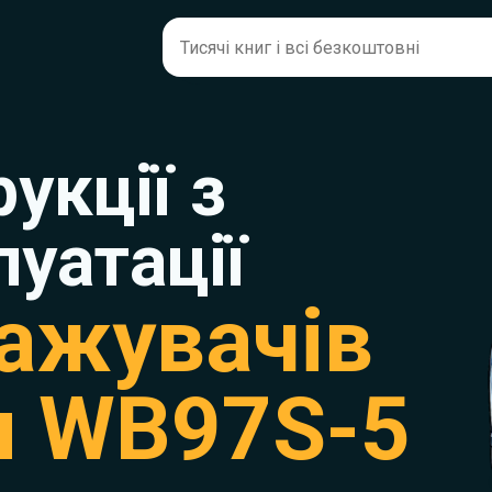
рукції з
луатації
ажувачів
u WB97S-5