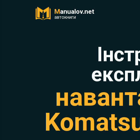
M
anualov.net
ук
автокниги
Інст
експ
навант
Komats