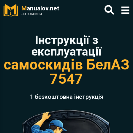
M
anualov.net
автокниги
Інструкції з
експлуатації
самоскидів БелАЗ
7547
1 безкоштовна інструкція