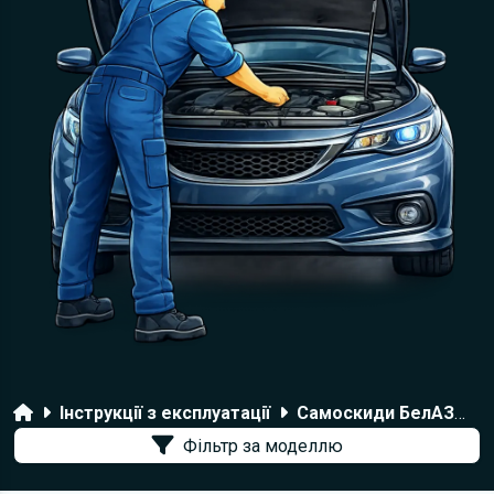
Головна
Інструкції з експлуатації
Самоскиди БелАЗ
7
Фільтр за моделлю