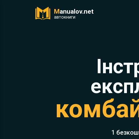
M
anualov.net
ук
автокниги
Інст
експ
комбай
1 безкош