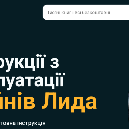
рукції з
луатації
нів Лида
товна інструкція